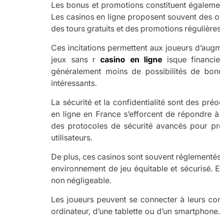
Les bonus et promotions constituent égalemen
Les casinos en ligne proposent souvent des of
des tours gratuits et des promotions régulières
Ces incitations permettent aux joueurs d’aug
jeux sans r
casino en ligne
isque financie
généralement moins de possibilités de bonu
intéressants.
La sécurité et la confidentialité sont des pré
en ligne en France s’efforcent de répondre à
des protocoles de sécurité avancés pour pr
utilisateurs.
De plus, ces casinos sont souvent réglementés
environnement de jeu équitable et sécurisé. En
non négligeable.
Les joueurs peuvent se connecter à leurs comp
ordinateur, d’une tablette ou d’un smartphone.