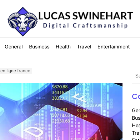
Lucas
General
Business
Health
Travel
Entertainment
Swinehart
en ligne france
Sea
for:
C
Gen
Bus
Hea
Tra