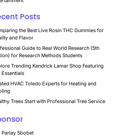
ertainment
ecent Posts
paring the Best Live Rosin THC Gummies for
lity and Flavor
fessional Guide to Real World Research (5th
tion) for Research Methods Students
lore Trending Kendrick Lamar Shop Featuring
 Essentials
sted HVAC Toledo Experts for Heating and
ling
lthy Trees Start with Professional Tree Service
ponsor
 Parlay Sbobet