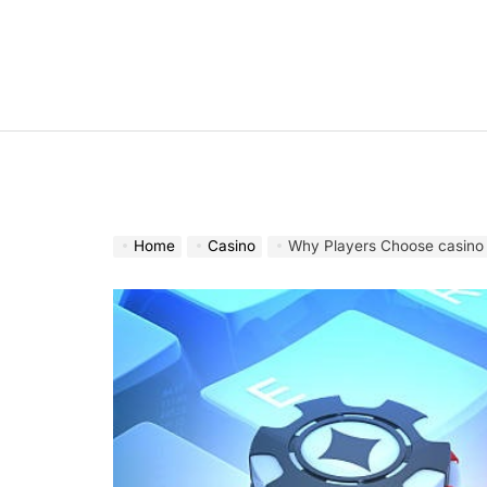
Skip
to
content
Home
Casino
Why Players Choose casino 