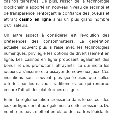
casinos terrestres. De plus, l’essor de la technologie
blockchain a apporté un nouveau niveau de sécurité et
de transparence, renforçant la confiance des joueurs et
attirant
casino en ligne
ainsi un plus grand nombre
d’utilisateurs.
Un autre aspect à considérer est l’évolution des
préférences des consommateurs. La génération
actuelle, souvent plus à l’aise avec les technologies
numériques, privilégie les options de divertissement en
ligne. Les casinos en ligne proposent également des
bonus et des promotions attrayants, ce qui incite les
joueurs à s’inscrire et à essayer de nouveaux jeux. Ces
incitations sont souvent plus généreuses que celles
offertes par les casinos traditionnels, ce qui renforce
encore l’attrait des plateformes en ligne.
Enfin, la réglementation croissante dans le secteur des
jeux en ligne contribue également à cette croissance. De
nombreux pays mettent en place des cadres législatifs