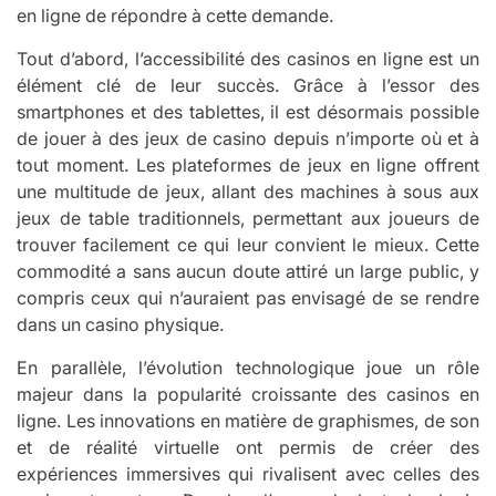
en ligne de répondre à cette demande.
Tout d’abord, l’accessibilité des casinos en ligne est un
élément clé de leur succès. Grâce à l’essor des
smartphones et des tablettes, il est désormais possible
de jouer à des jeux de casino depuis n’importe où et à
tout moment. Les plateformes de jeux en ligne offrent
une multitude de jeux, allant des machines à sous aux
jeux de table traditionnels, permettant aux joueurs de
trouver facilement ce qui leur convient le mieux. Cette
commodité a sans aucun doute attiré un large public, y
compris ceux qui n’auraient pas envisagé de se rendre
dans un casino physique.
En parallèle, l’évolution technologique joue un rôle
majeur dans la popularité croissante des casinos en
ligne. Les innovations en matière de graphismes, de son
et de réalité virtuelle ont permis de créer des
expériences immersives qui rivalisent avec celles des