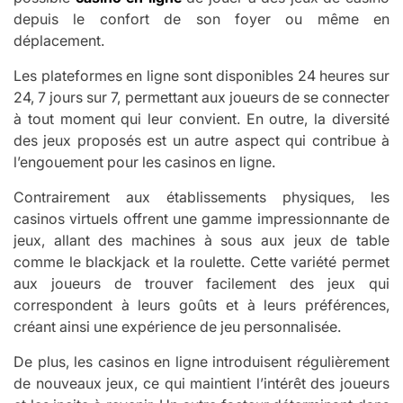
depuis le confort de son foyer ou même en
déplacement.
Les plateformes en ligne sont disponibles 24 heures sur
24, 7 jours sur 7, permettant aux joueurs de se connecter
à tout moment qui leur convient. En outre, la diversité
des jeux proposés est un autre aspect qui contribue à
l’engouement pour les casinos en ligne.
Contrairement aux établissements physiques, les
casinos virtuels offrent une gamme impressionnante de
jeux, allant des machines à sous aux jeux de table
comme le blackjack et la roulette. Cette variété permet
aux joueurs de trouver facilement des jeux qui
correspondent à leurs goûts et à leurs préférences,
créant ainsi une expérience de jeu personnalisée.
De plus, les casinos en ligne introduisent régulièrement
de nouveaux jeux, ce qui maintient l’intérêt des joueurs