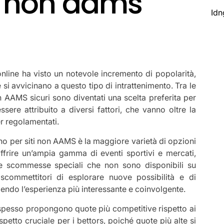
 non aams
Idn
nline ha visto un notevole incremento di popolarità,
i avvicinano a questo tipo di intrattenimento. Tra le
n AAMS sicuri sono diventati una scelta preferita per
ere attribuito a diversi fattori, che vanno oltre la
r regolamentati.
ano per siti non AAMS è la maggiore varietà di opzioni
frire un’ampia gamma di eventi sportivi e mercati,
e scommesse speciali che non sono disponibili su
 scommettitori di esplorare nuove possibilità e di
ndendo l’esperienza più interessante e coinvolgente.
ri spesso propongono quote più competitive rispetto ai
petto cruciale per i bettors, poiché quote più alte si