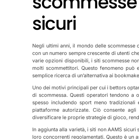
scommesse
sicuri
Negli ultimi anni, il mondo delle scommesse o
con un numero sempre crescente di utenti che s
varie opzioni disponibili, i siti scommesse no
molti scommettitori. Questo fenomeno può ess
semplice ricerca di un’alternativa ai bookmake
Uno dei motivi principali per cui i bettors opt
di scommessa. Questi operatori tendono a of
spesso includendo sport meno tradizionali 
piattaforme autorizzate. Ciò consente agli
diversificare le proprie strategie di gioco, re
In aggiunta alla varietà, i siti non AAMS sicu
loro concorrenti regolamentati. Questo è un as