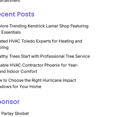
ertainment
ecent Posts
lore Trending Kendrick Lamar Shop Featuring
 Essentials
sted HVAC Toledo Experts for Heating and
ling
lthy Trees Start with Professional Tree Service
iable HVAC Contractor Phoenix for Year-
nd Indoor Comfort
 to Choose the Right Hurricane Impact
ndows for Your Home
ponsor
 Parlay Sbobet