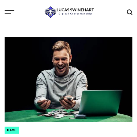
Skip
to
Menu
Sea
content
Lucas
Swinehart
GAME
POSTED