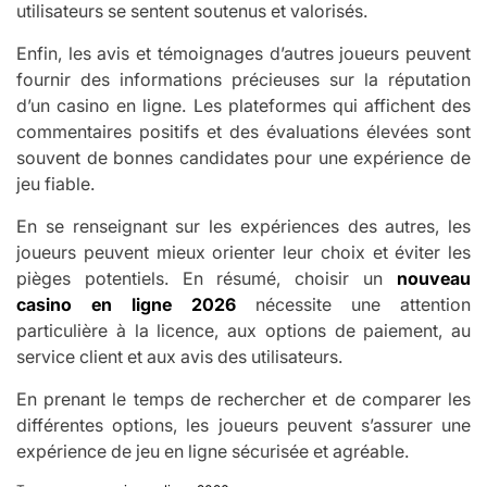
utilisateurs se sentent soutenus et valorisés.
Enfin, les avis et témoignages d’autres joueurs peuvent
fournir des informations précieuses sur la réputation
d’un casino en ligne. Les plateformes qui affichent des
commentaires positifs et des évaluations élevées sont
souvent de bonnes candidates pour une expérience de
jeu fiable.
En se renseignant sur les expériences des autres, les
joueurs peuvent mieux orienter leur choix et éviter les
pièges potentiels. En résumé, choisir un
nouveau
casino en ligne 2026
nécessite une attention
particulière à la licence, aux options de paiement, au
service client et aux avis des utilisateurs.
En prenant le temps de rechercher et de comparer les
différentes options, les joueurs peuvent s’assurer une
expérience de jeu en ligne sécurisée et agréable.