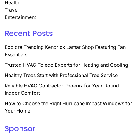
Health
Travel
Entertainment
Recent Posts
Explore Trending Kendrick Lamar Shop Featuring Fan
Essentials
Trusted HVAC Toledo Experts for Heating and Cooling
Healthy Trees Start with Professional Tree Service
Reliable HVAC Contractor Phoenix for Year-Round
Indoor Comfort
How to Choose the Right Hurricane Impact Windows for
Your Home
Sponsor