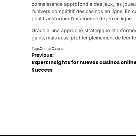
connaissance approfondie des jeux, les joue
l’univers compétitif des casinos en ligne. En 
peut transformer l’expérience de jeu en ligne.
Grâce à une approche stratégique et informée
gains, mais aussi profiter pleinement de leur t
Tags
Online Casino
Post
Previous:
Expert Insights for nuevos casinos onlin
navigation
Success