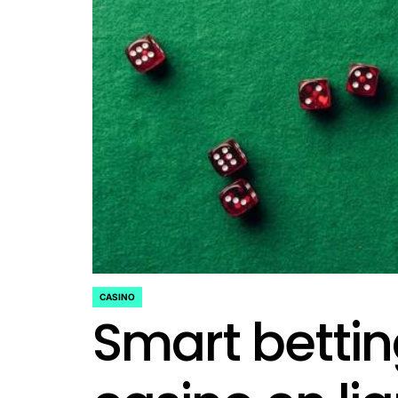
CASINO
POSTED
Smart bettin
IN