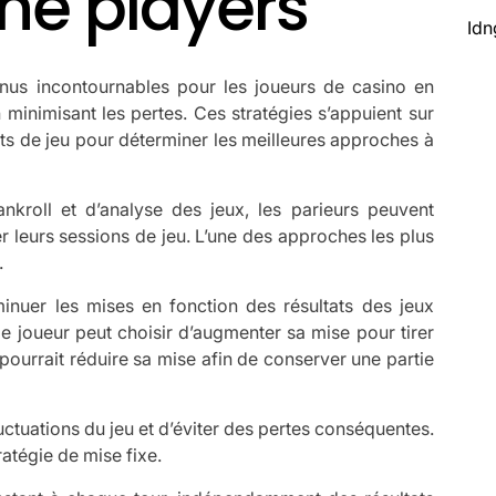
gne players
Idn
enus incontournables pour les joueurs de casino en
 minimisant les pertes. Ces stratégies s’appuient sur
ts de jeu pour déterminer les meilleures approches à
nkroll et d’analyse des jeux, les parieurs peuvent
r leurs sessions de jeu. L’une des approches les plus
.
nuer les mises en fonction des résultats des jeux
le joueur peut choisir d’augmenter sa mise pour tirer
l pourrait réduire sa mise afin de conserver une partie
ctuations du jeu et d’éviter des pertes conséquentes.
atégie de mise fixe.