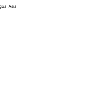
goal Asia