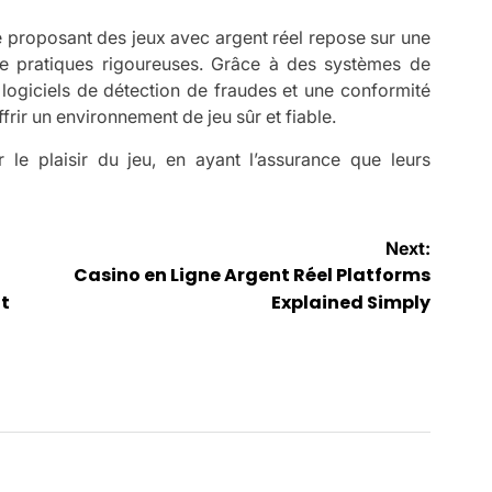
ne proposant des jeux avec argent réel repose sur une
e pratiques rigoureuses. Grâce à des systèmes de
 logiciels de détection de fraudes et une conformité
frir un environnement de jeu sûr et fiable.
 le plaisir du jeu, en ayant l’assurance que leurs
Next:
Casino en Ligne Argent Réel Platforms
t
Explained Simply