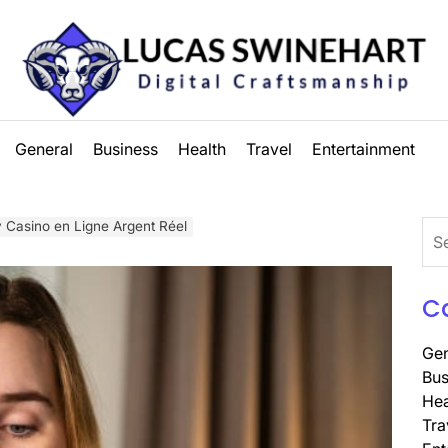
Lucas
General
Business
Health
Travel
Entertainment
Swinehart
 Casino en Ligne Argent Réel
Sea
for:
C
Gen
Bus
Hea
Tra