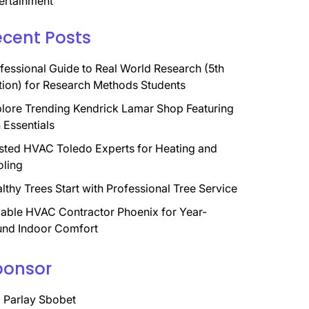
ertainment
ecent Posts
fessional Guide to Real World Research (5th
tion) for Research Methods Students
lore Trending Kendrick Lamar Shop Featuring
 Essentials
sted HVAC Toledo Experts for Heating and
ling
lthy Trees Start with Professional Tree Service
iable HVAC Contractor Phoenix for Year-
nd Indoor Comfort
ponsor
 Parlay Sbobet