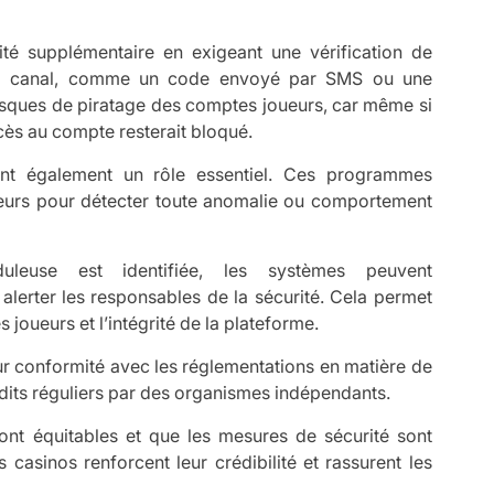
é supplémentaire en exigeant une vérification de
econd canal, comme un code envoyé par SMS ou une
s risques de piratage des comptes joueurs, car même si
cès au compte resterait bloqué.
ent également un rôle essentiel. Ces programmes
joueurs pour détecter toute anomalie ou comportement
uduleuse est identifiée, les systèmes peuvent
alerter les responsables de la sécurité. Cela permet
s joueurs et l’intégrité de la plateforme.
eur conformité avec les réglementations en matière de
udits réguliers par des organismes indépendants.
sont équitables et que les mesures de sécurité sont
s casinos renforcent leur crédibilité et rassurent les