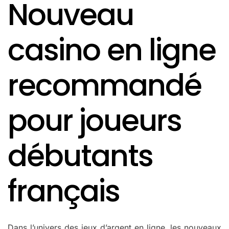
Nouveau
IN
casino en ligne
recommandé
pour joueurs
débutants
français
Dans l’univers des jeux d’argent en ligne, les nouveaux