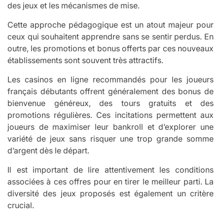
des jeux et les mécanismes de mise.
Cette approche pédagogique est un atout majeur pour
ceux qui souhaitent apprendre sans se sentir perdus. En
outre, les promotions et bonus offerts par ces nouveaux
établissements sont souvent très attractifs.
Les casinos en ligne recommandés pour les joueurs
français débutants offrent généralement des bonus de
bienvenue généreux, des tours gratuits et des
promotions régulières. Ces incitations permettent aux
joueurs de maximiser leur bankroll et d’explorer une
variété de jeux sans risquer une trop grande somme
d’argent dès le départ.
Il est important de lire attentivement les conditions
associées à ces offres pour en tirer le meilleur parti. La
diversité des jeux proposés est également un critère
crucial.