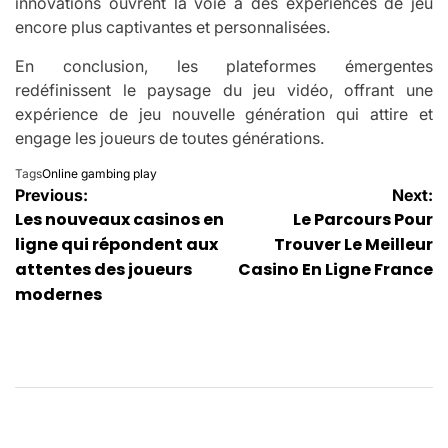
innovations ouvrent la voie à des expériences de jeu
encore plus captivantes et personnalisées.
En conclusion, les plateformes émergentes
redéfinissent le paysage du jeu vidéo, offrant une
expérience de jeu nouvelle génération qui attire et
engage les joueurs de toutes générations.
Tags
Online gambing play
Post
Previous:
Next:
Les nouveaux casinos en
Le Parcours Pour
navigation
ligne qui répondent aux
Trouver Le Meilleur
attentes des joueurs
Casino En Ligne France
modernes