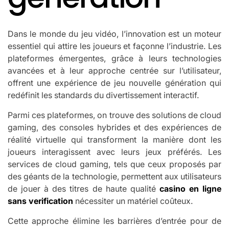
Dans le monde du jeu vidéo, l’innovation est un moteur
essentiel qui attire les joueurs et façonne l’industrie. Les
plateformes émergentes, grâce à leurs technologies
avancées et à leur approche centrée sur l’utilisateur,
offrent une expérience de jeu nouvelle génération qui
redéfinit les standards du divertissement interactif.
Parmi ces plateformes, on trouve des solutions de cloud
gaming, des consoles hybrides et des expériences de
réalité virtuelle qui transforment la manière dont les
joueurs interagissent avec leurs jeux préférés. Les
services de cloud gaming, tels que ceux proposés par
des géants de la technologie, permettent aux utilisateurs
de jouer à des titres de haute qualité
casino en ligne
sans verification
nécessiter un matériel coûteux.
Cette approche élimine les barrières d’entrée pour de