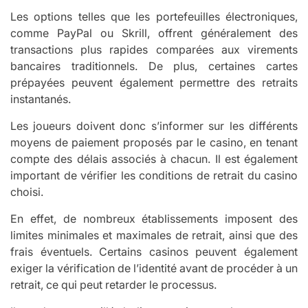
Les options telles que les portefeuilles électroniques,
comme PayPal ou Skrill, offrent généralement des
transactions plus rapides comparées aux virements
bancaires traditionnels. De plus, certaines cartes
prépayées peuvent également permettre des retraits
instantanés.
Les joueurs doivent donc s’informer sur les différents
moyens de paiement proposés par le casino, en tenant
compte des délais associés à chacun. Il est également
important de vérifier les conditions de retrait du casino
choisi.
En effet, de nombreux établissements imposent des
limites minimales et maximales de retrait, ainsi que des
frais éventuels. Certains casinos peuvent également
exiger la vérification de l’identité avant de procéder à un
retrait, ce qui peut retarder le processus.