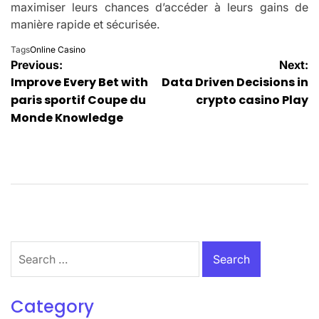
maximiser leurs chances d’accéder à leurs gains de
manière rapide et sécurisée.
Tags
Online Casino
Post
Previous:
Next:
Improve Every Bet with
Data Driven Decisions in
navigation
paris sportif Coupe du
crypto casino Play
Monde Knowledge
Search
for:
Category