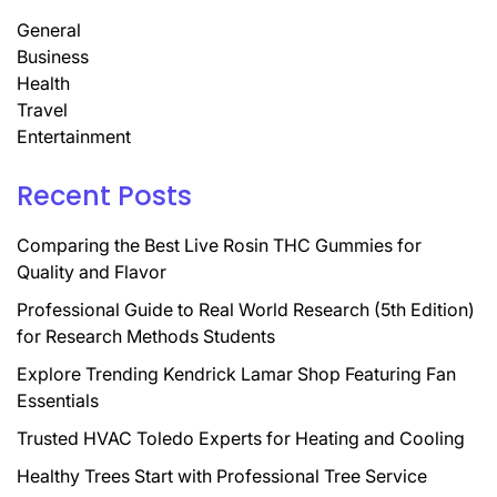
General
Business
Health
Travel
Entertainment
Recent Posts
Comparing the Best Live Rosin THC Gummies for
Quality and Flavor
Professional Guide to Real World Research (5th Edition)
for Research Methods Students
Explore Trending Kendrick Lamar Shop Featuring Fan
Essentials
Trusted HVAC Toledo Experts for Heating and Cooling
Healthy Trees Start with Professional Tree Service