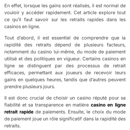
En effet, lorsque les gains sont réalisés, il est normal de
vouloir y accéder rapidement. Cet article explore tout
ce qu’il faut savoir sur les retraits rapides dans les
casinos en ligne.
Tout d’abord, il est essentiel de comprendre que la
rapidité des retraits dépend de plusieurs facteurs,
notamment du casino lui-même, du mode de paiement
utilisé et des politiques en vigueur. Certains casinos en
ligne se distinguent par des processus de retrait
efficaces, permettant aux joueurs de recevoir leurs
gains en quelques heures, tandis que d’autres peuvent
prendre plusieurs jours.
Il est donc crucial de choisir un casino réputé pour sa
fiabilité et sa transparence en matière
casino en ligne
retrait rapide
de paiements. Ensuite, le choix du mode
de paiement joue un rôle significatif dans la rapidité des
retraits.