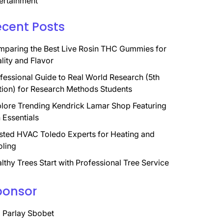
ertainment
ecent Posts
paring the Best Live Rosin THC Gummies for
lity and Flavor
fessional Guide to Real World Research (5th
tion) for Research Methods Students
lore Trending Kendrick Lamar Shop Featuring
 Essentials
sted HVAC Toledo Experts for Heating and
ling
lthy Trees Start with Professional Tree Service
ponsor
 Parlay Sbobet