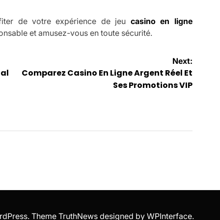
fiter de votre expérience de jeu
casino en ligne
onsable et amusez-vous en toute sécurité.
Next:
nal
Comparez Casino En Ligne Argent Réel Et
Ses Promotions VIP
WordPress. Theme TruthNews designed by
WPInterface
.