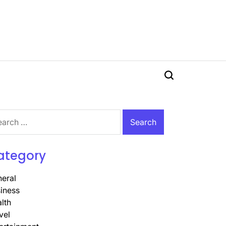
Search
rch
ategory
eral
iness
lth
vel