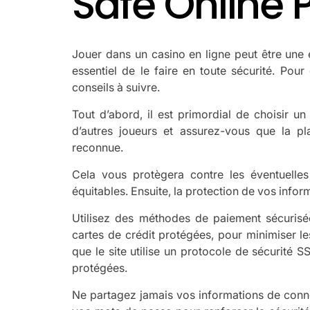
Safe Online 
Jouer dans un casino en ligne peut être une e
essentiel de le faire en toute sécurité. Pour 
conseils à suivre.
Tout d’abord, il est primordial de choisir un 
d’autres joueurs et assurez-vous que la pl
reconnue.
Cela vous protègera contre les éventuelles
équitables. Ensuite, la protection de vos infor
Utilisez des méthodes de paiement sécurisées
cartes de crédit protégées, pour minimiser l
que le site utilise un protocole de sécurité 
protégées.
Ne partagez jamais vos informations de conn