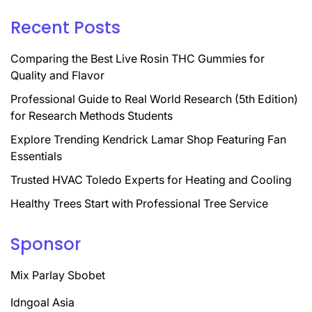
Recent Posts
Comparing the Best Live Rosin THC Gummies for
Quality and Flavor
Professional Guide to Real World Research (5th Edition)
for Research Methods Students
Explore Trending Kendrick Lamar Shop Featuring Fan
Essentials
Trusted HVAC Toledo Experts for Heating and Cooling
Healthy Trees Start with Professional Tree Service
Sponsor
Mix Parlay Sbobet
Idngoal Asia