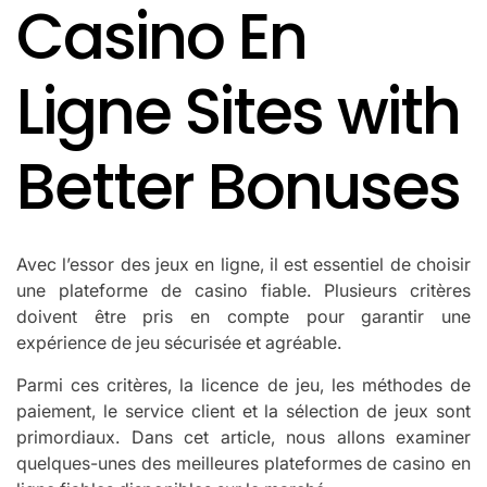
Casino En
IN
Ligne Sites with
Better Bonuses
Avec l’essor des jeux en ligne, il est essentiel de choisir
une plateforme de casino fiable. Plusieurs critères
doivent être pris en compte pour garantir une
expérience de jeu sécurisée et agréable.
Parmi ces critères, la licence de jeu, les méthodes de
paiement, le service client et la sélection de jeux sont
primordiaux. Dans cet article, nous allons examiner
quelques-unes des meilleures plateformes de casino en