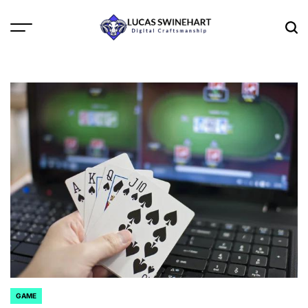
Skip
to
Menu
Sea
content
Lucas
Swinehart
GAME
POSTED