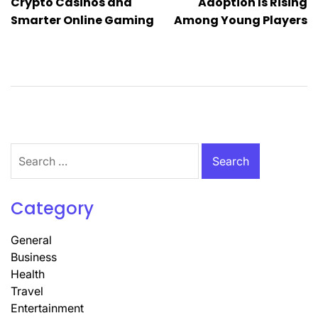
navigation
Crypto Casinos and
Adoption Is Rising
Smarter Online Gaming
Among Young Players
Search
for:
Category
General
Business
Health
Travel
Entertainment