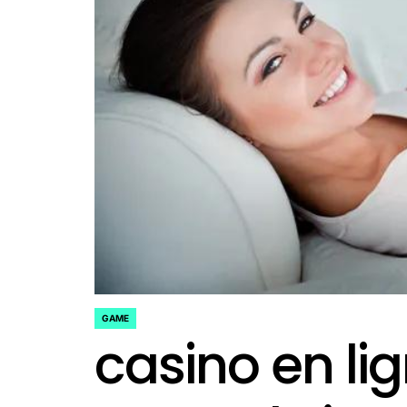
GAME
POSTED
casino en lig
IN