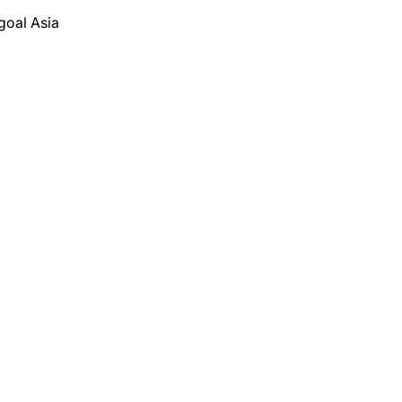
goal Asia